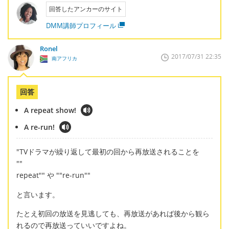
回答したアンカーのサイト
DMM講師プロフィール
Ronel
2017/07/31 22:35
南アフリカ
回答
A repeat show!
A re-run!
"TVドラマが繰り返して最初の回から再放送されることを
""
repeat"" や ""re-run""
と言います。
たとえ初回の放送を見逃しても、再放送があれば後から観ら
れるので再放送っていいですよね。