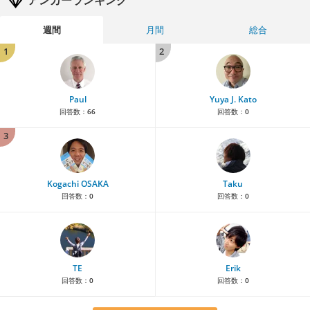
アンカーランキング
週間
月間
総合
1
2
Paul
Yuya J. Kato
回答数：
66
回答数：
0
3
Kogachi OSAKA
Taku
回答数：
0
回答数：
0
TE
Erik
回答数：
0
回答数：
0