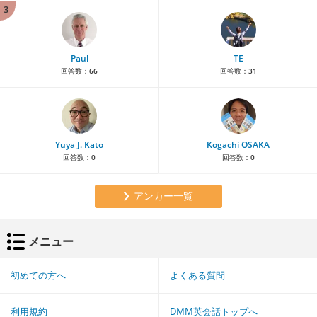
3
Paul
TE
回答数：
66
回答数：
31
Yuya J. Kato
Kogachi OSAKA
回答数：
0
回答数：
0
アンカー一覧
メニュー
初めての方へ
よくある質問
利用規約
DMM英会話トップへ