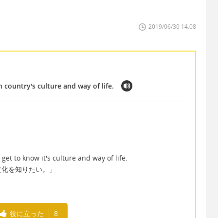
2019/06/30 14:08
n country's culture and way of life.
get to know it's culture and way of life.
文化を知りたい。」
役に立った
8