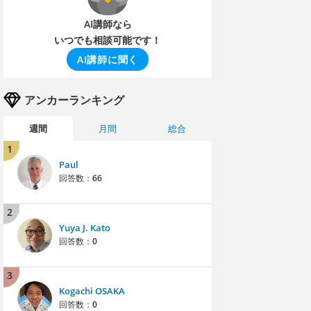
AI講師なら
いつでも相談可能です！
AI講師に聞く
アンカーランキング
週間
月間
総合
1
Paul
回答数：
66
2
Yuya J. Kato
回答数：
0
3
Kogachi OSAKA
回答数：
0