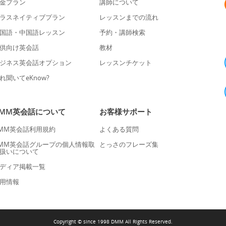
金プラン
講師について
ラスネイティブプラン
レッスンまでの流れ
国語・中国語レッスン
予約・講師検索
供向け英会話
教材
ジネス英会話オプション
レッスンチケット
れ聞いてeKnow?
DMM英会話について
お客様サポート
MM英会話利用規約
よくある質問
MM英会話グループの個人情報取
とっさのフレーズ集
扱いについて
ディア掲載一覧
用情報
Copyright © since 1998 DMM All Rights Reserved.