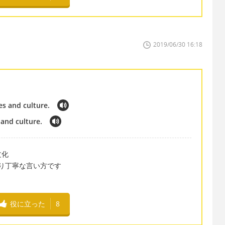
2019/06/30 16:18
ves and culture.
 and culture.
や文化
o~ より丁寧な言い方です
役に立った
8