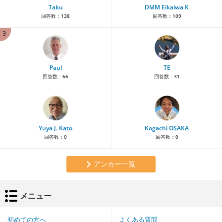
Taku
DMM Eikaiwa K
回答数：
138
回答数：
109
3
Paul
TE
回答数：
66
回答数：
31
Yuya J. Kato
Kogachi OSAKA
回答数：
0
回答数：
0
アンカー一覧
メニュー
初めての方へ
よくある質問