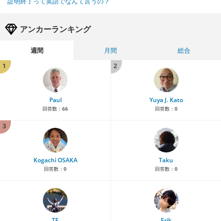
証明終了って英語でなんて言うの？
アンカーランキング
週間
月間
総合
1
2
Paul
Yuya J. Kato
回答数：
66
回答数：
0
3
Kogachi OSAKA
Taku
回答数：
0
回答数：
0
TE
Erik