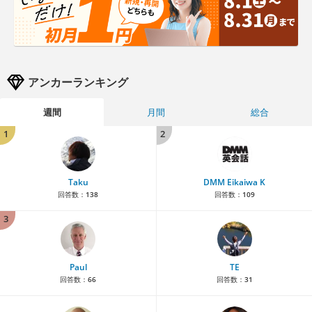
アンカーランキング
週間
月間
総合
1
2
Taku
DMM Eikaiwa K
回答数：
138
回答数：
109
3
Paul
TE
回答数：
66
回答数：
31