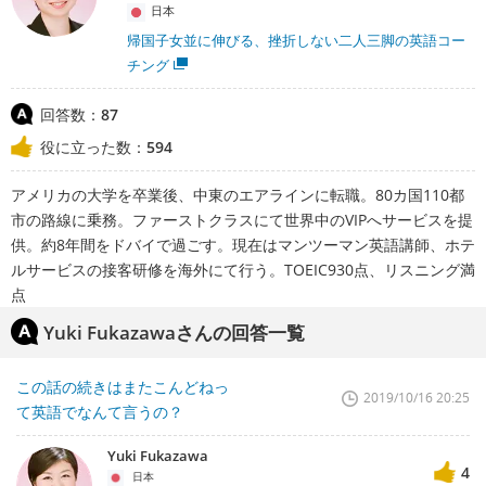
日本
帰国子女並に伸びる、挫折しない二人三脚の英語コー
チング
回答数：
87
役に立った数：
594
アメリカの大学を卒業後、中東のエアラインに転職。80カ国110都
市の路線に乗務。ファーストクラスにて世界中のVIPへサービスを提
供。約8年間をドバイで過ごす。現在はマンツーマン英語講師、ホテ
ルサービスの接客研修を海外にて行う。TOEIC930点、リスニング満
点
Yuki Fukazawaさんの回答一覧
この話の続きはまたこんどねっ
2019/10/16 20:25
て英語でなんて言うの？
Yuki Fukazawa
4
日本