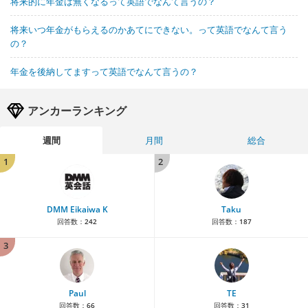
将来的に年金は無くなるって英語でなんて言うの？
将来いつ年金がもらえるのかあてにできない。って英語でなんて言う
の？
年金を後納してますって英語でなんて言うの？
アンカーランキング
週間
月間
総合
1
2
DMM Eikaiwa K
Taku
回答数：
242
回答数：
187
3
Paul
TE
回答数：
66
回答数：
31