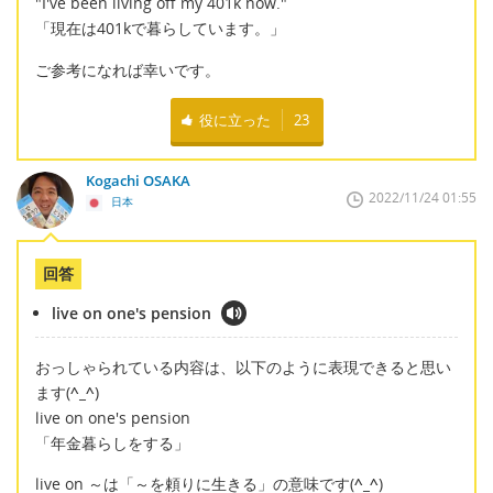
"I've been living off my 401k now."
「現在は401kで暮らしています。」
ご参考になれば幸いです。
役に立った
23
Kogachi OSAKA
2022/11/24 01:55
日本
回答
live on one's pension
おっしゃられている内容は、以下のように表現できると思い
ます(
^_^
)
live on one's pension
「年金暮らしをする」
live on ～は「～を頼りに生きる」の意味です(
^_^
)