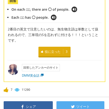
回答
On each □□, there are ◯ of people.
Each □□ has ◯ people.
2番目の英文で注意したいのは、無生物主語は単数として扱
われるので、三単現のSを忘れずに付ける！！！ということ
です。
役に立った
3
回答したアンカーのサイト
DMM英会話
7
11290
シェア
ツイート