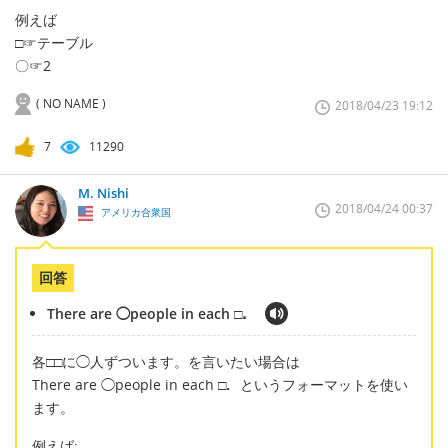
例えば
□☞テーブル
〇☞2
( NO NAME )
2018/04/23 19:12
7
11290
M. Nishi
2018/04/24 00:37
アメリカ合衆国
回答
There are ◯people in each □．
各□□に◯人ずついます。を言いたい場合は
There are ◯people in each □．というフォーマットを使い
ます。
例えば: