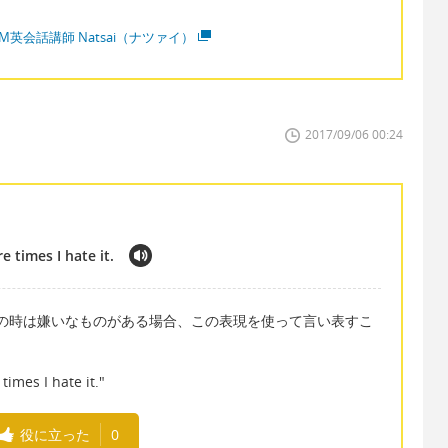
M英会話講師 Natsai（ナツァイ）
2017/09/06 00:24
re times I hate it.
の時は嫌いなものがある場合、この表現を使って言い表すこ
times I hate it."
役に立った
0