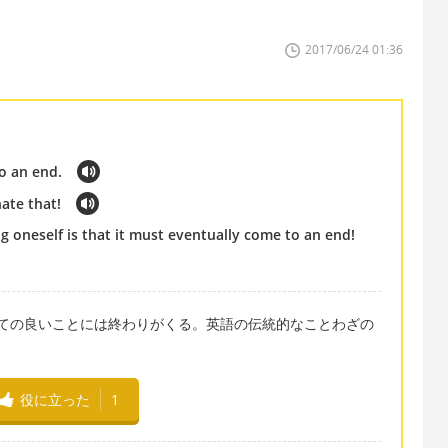
2017/06/24 01:36
to an end.
hate that!
g oneself is that it must eventually come to an end!
n end,' ＝全ての良いことには終わりがくる。英語の伝統的なことわざの
役に立った
1