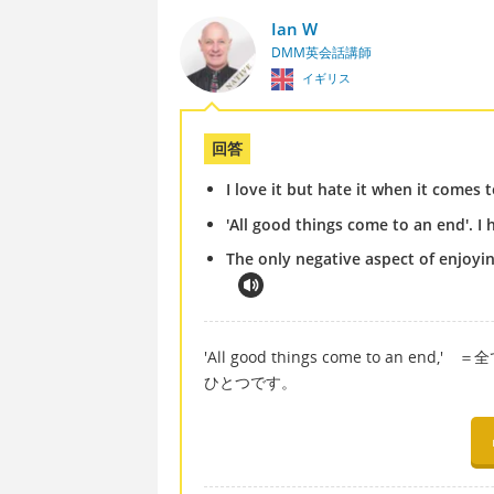
Ian W
DMM英会話講師
イギリス
回答
I love it but hate it when it comes 
'All good things come to an end'. I 
The only negative aspect of enjoyin
'All good things come to a
ひとつです。