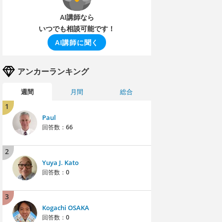
AI講師なら
いつでも相談可能です！
AI講師に聞く
アンカーランキング
週間
月間
総合
1
Paul
回答数：
66
2
Yuya J. Kato
回答数：
0
3
Kogachi OSAKA
回答数：
0