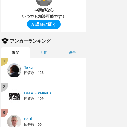
AI講師なら
いつでも相談可能です！
AI講師に聞く
アンカーランキング
週間
月間
総合
1
Taku
回答数：
138
2
DMM Eikaiwa K
回答数：
109
3
Paul
回答数：
66