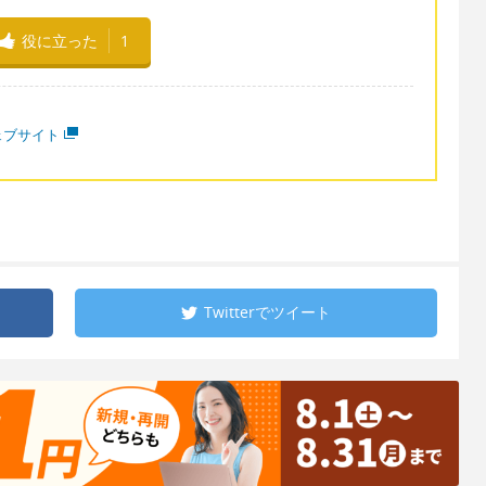
役に立った
1
ェブサイト
Twitterで
ツイート