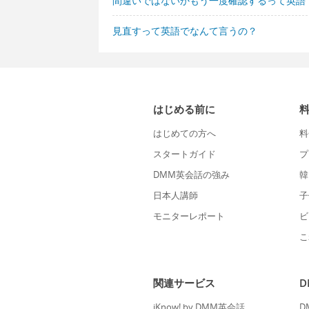
間違いではないかもう一度確認するって英語
見直すって英語でなんて言うの？
はじめる前に
はじめての方へ
料
スタートガイド
プ
DMM英会話の強み
韓
日本人講師
子
モニターレポート
ビ
こ
関連サービス
iKnow! by DMM英会話
D