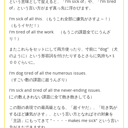
という意味として捉えると、「I'm sick of」や、「I'm tired
of」という言い方がまず真っ先に浮かびます。
I'm sick of all this. （もうこれ全部に嫌気がさすよ～！）
（もうイヤだ！）
I'm tired of all the work. （もうこの課題全てにうんざ
り！）
またこれらをセットにして両方使ったり、寸前に "dog” （犬
のように）という形容詞を付けたりするとさらに気持ち×１
００ぐらいに。
I'm dog tired of all the numerous issues.
（すごい数の課題に超うんざり）
I'm sick and tired of all the never-ending issues.
(この数えきれない課題に全て飽き飽きしてる）
この類の表現での最高級となる、「超イヤだ」、「吐き気が
するほど嫌気がさす」、という言い方となればその対象を
「主語」にもってきて "・・・・makes me sick" という言い
方がまたできますね。