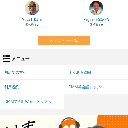
Yuya J. Kato
Kogachi OSAKA
回答数：
0
回答数：
0
アンカー一覧
メニュー
初めての方へ
よくある質問
利用規約
DMM英会話トップへ
DMM英会話Wordsトップへ