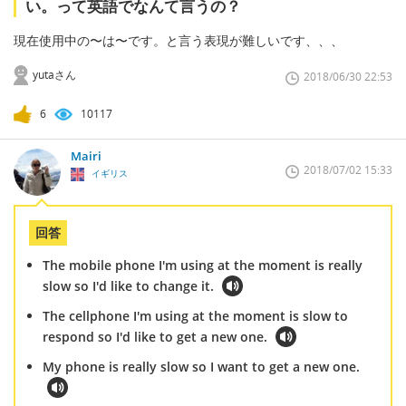
い。って英語でなんて言うの？
現在使用中の〜は〜です。と言う表現が難しいです、、、
yutaさん
2018/06/30 22:53
6
10117
Mairi
2018/07/02 15:33
イギリス
回答
The mobile phone I'm using at the moment is really
slow so I'd like to change it.
The cellphone I'm using at the moment is slow to
respond so I'd like to get a new one.
My phone is really slow so I want to get a new one.