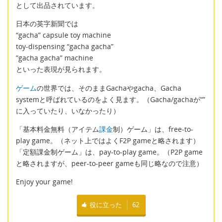
として出品されています。
日本の英字新聞では
“gacha” capsule toy machine
toy-dispensing “gacha gacha”
”gacha gacha” machine
といった表現が見られます。
ゲーム
の世界では、そのままGachaやgacha、Gacha
systemと呼ばれているのをよく見ます。（Gacha/gachaが“”
に入っていたり、いなかったり）
「基本料金無料（アイテム
課金
制）ゲーム」は、free-to-
play game。（ネット上ではよくF2P gameと略されます）
「定額課金制ゲーム」は、pay-to-play game。（P2P game
と略されますが、peer-to-peer gameも同じ略なので注意）
Enjoy your game!
役に立った
62