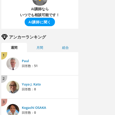
AI講師なら
いつでも相談可能です！
AI講師に聞く
アンカーランキング
週間
月間
総合
1
Paul
回答数：
51
2
Yuya J. Kato
回答数：
0
3
Kogachi OSAKA
回答数：
0