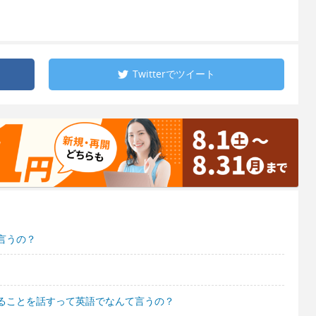
Twitterで
ツイート
言うの？
ることを話すって英語でなんて言うの？