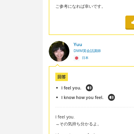
ご参考になれば幸いです。
Yuu
DMM英会話講師
日本
回答
I feel you.
I know how you feel.
I feel you.
→その気持ち分かるよ。