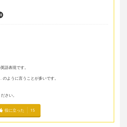
味の英語表現です。
ith ... のように言うことが多いです。
ください。
役に立った
15