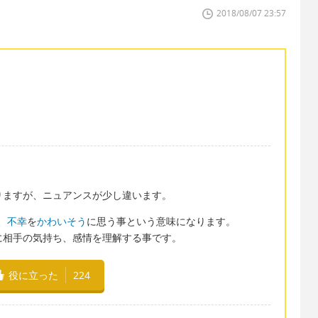
2018/08/07 23:57
がありますが、ニュアンスが少し違います。
、
不幸
を
かわいそう
に思う事という意味になります。
ように相手の気持ち、感情を理解する事です。
役に立った
224