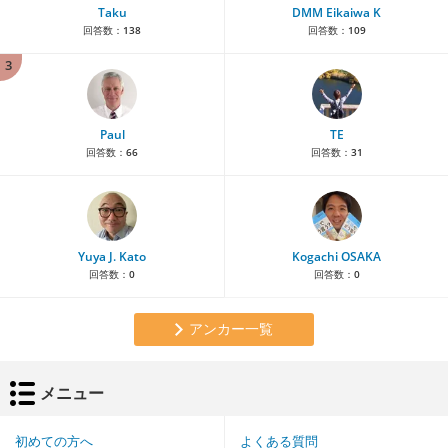
Taku
DMM Eikaiwa K
回答数：
138
回答数：
109
3
Paul
TE
回答数：
66
回答数：
31
Yuya J. Kato
Kogachi OSAKA
回答数：
0
回答数：
0
アンカー一覧
メニュー
初めての方へ
よくある質問