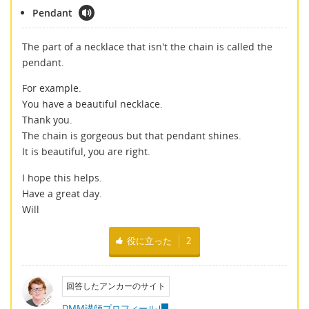
Pendant
The part of a necklace that isn't the chain is called the
pendant.
For example.
You have a beautiful necklace.
Thank you.
The chain is gorgeous but that pendant shines.
It is beautiful, you are right.
I hope this helps.
Have a great day.
Will
役に立った
2
回答したアンカーのサイト
DMM講師プロフィール