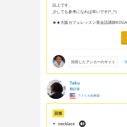
以上です。
少しでも参考になれば幸いです(
^_^
)
★★大阪カフェレッスン英会話講師KOGAC
回答したアンカーのサイト
「大
Taku
翻訳家
アメリカ合衆国
回答
necklace