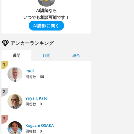
AI講師なら
いつでも相談可能です！
AI講師に聞く
アンカーランキング
週間
月間
総合
1
Paul
回答数：
66
2
Yuya J. Kato
回答数：
0
3
Kogachi OSAKA
回答数：
0