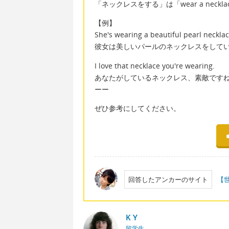
「ネックレスをする」は「wear a neck
【例】
She's wearing a beautiful pearl necklac
彼女は美しいパールのネックレスをして
I love that necklace you're wearing.
あなたがしているネックレス、素敵です
ーー
ぜひ参考にしてください。
回答したアンカーのサイト
【
K Y
留学生