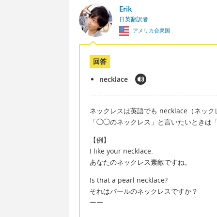
Erik
日英翻訳者
アメリカ合衆国
回答
necklace
ネックレスは英語でも necklace（ネッ
「◯◯のネックレス」と言いたいときは「〜 
【例】
I like your necklace.
あなたのネックレス素敵ですね。
Is that a pearl necklace?
それはパールのネックレスですか？
ーー