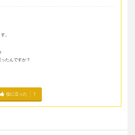
ます。
?
買ったんですか？
役に立った
1