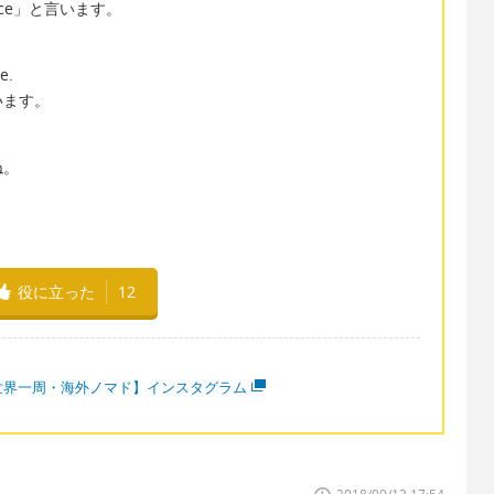
lace」と言います。
e.
います。
ね。
役に立った
12
世界一周・海外ノマド】インスタグラム