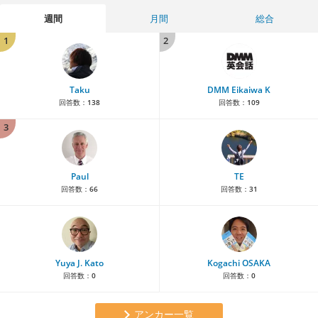
週間
月間
総合
1
2
Taku
DMM Eikaiwa K
回答数：
138
回答数：
109
3
Paul
TE
回答数：
66
回答数：
31
Yuya J. Kato
Kogachi OSAKA
回答数：
0
回答数：
0
アンカー一覧