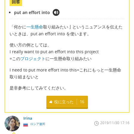
回答
put an effort into
「何かに
一生懸命
取り組みたい亅というニュアンスを伝えた
いときは、put an effort into を使います。
使い方の例としては、
I really want to put an effort into this project
=この
プロジェクト
に一生懸命取り組みたい
I need to put more effort into this=これにもっと一生懸命
取り組まないと
是非参考にしてみてください。
役に立った
16
Irina
2019/11/30 17:16
ロシア連邦