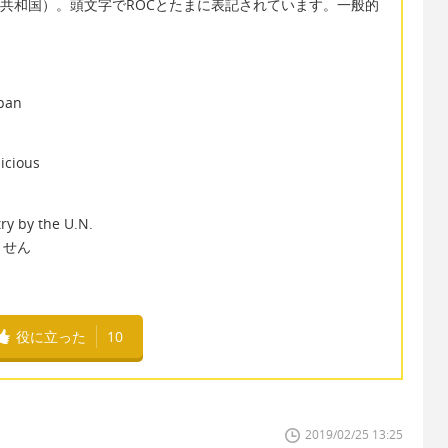
ina（中華共和国）。頭文字でROCとたまに表記されています。一般的
apan
icious
ry by the U.N.
ません
役に立った
10
2019/02/25 13:25