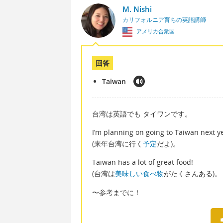
M. Nishi
カリフォルニア育ちの英語講師
アメリカ合衆国
回答
Taiwan
台湾は英語でも タイワンです。
I’m planning on going to Taiwan next y
(来年台湾に行く
予定
だよ)。
Taiwan has a lot of great food!
(台湾は
美味しい食べ物
がたくさんある)。
〜参考までに！