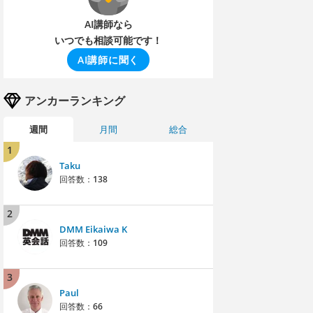
AI講師なら
いつでも相談可能です！
AI講師に聞く
アンカーランキング
週間
月間
総合
1
Taku
回答数：
138
2
DMM Eikaiwa K
回答数：
109
3
Paul
回答数：
66