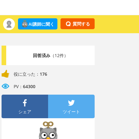
質問する
AI講師に聞く
回答済み
（12件）
役に立った：
176
PV：
64300
シェア
ツイート