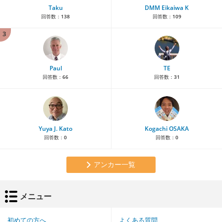
Taku
DMM Eikaiwa K
回答数：
138
回答数：
109
3
Paul
TE
回答数：
66
回答数：
31
Yuya J. Kato
Kogachi OSAKA
回答数：
0
回答数：
0
アンカー一覧
メニュー
初めての方へ
よくある質問