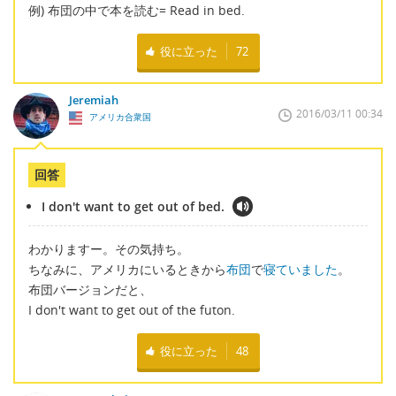
例) 布団の中で本を読む= Read in bed.
役に立った
72
Jeremiah
2016/03/11 00:34
アメリカ合衆国
回答
I don't want to get out of bed.
わかりますー。その気持ち。
ちなみに、アメリカにいるときから
布団
で
寝ていました
。
布団バージョンだと、
I don't want to get out of the futon.
役に立った
48