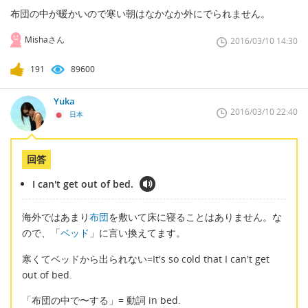
布団の中が暖かいので寒い朝はなかなか外にでられません。
Mishaさん
2016/03/10 14:30
191
89600
Yuka
2016/03/10 22:40
日本
回答
I can't get out of bed.
海外ではあまり
布団
を敷いて床に寝ることはありません。な
ので、「
ベッド
」に言い換えてます。
寒くてベッドから出られない=It's so cold that I can't get
out of bed.
「布団の中で〜する」= 動詞 in bed.