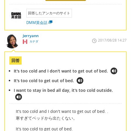
回答したアンカーのサイト
DMM英会話
Jerryann
2017/08/28 14:27
カナダ
回答
It's too cold and I don't want to get out of bed.
It's too cold to get out of bed.
I want to stay in bed all day, it's too cold outside.
It's too cold and I don't want to get out of bed. .
寒すぎてベッドから出たくない。
It's too cold to get out of bed.