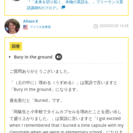
『「未来を切り拓く、本物の英語を。」フリーランス英
語講師Kのブログ』
Alison K
2020/02/26 14:28
アメリカ合衆国
回答
Bury in the ground
ご質問ありがとうございました。
「（土の中に）埋める（うずめる）」は英語で言いますと
「Bury in the ground」になります。
過去形だと「Buried」です。
「同級生と小学校でタイムカプセルを埋めたことを思い出し
て盛り上がりました。」は英語に言いますと「I got excited
when I remembered that I buried a time capsule with my
classmate when we were in elementary school」になりま