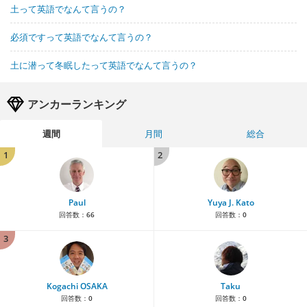
土って英語でなんて言うの？
必須ですって英語でなんて言うの？
土に潜って冬眠したって英語でなんて言うの？
アンカーランキング
週間
月間
総合
1
2
Paul
Yuya J. Kato
回答数：
66
回答数：
0
3
Kogachi OSAKA
Taku
回答数：
0
回答数：
0