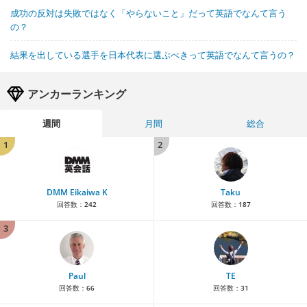
成功の反対は失敗ではなく「やらないこと」だって英語でなんて言う
の？
結果を出している選手を日本代表に選ぶべきって英語でなんて言うの？
アンカーランキング
週間
月間
総合
1
2
DMM Eikaiwa K
Taku
回答数：
242
回答数：
187
3
Paul
TE
回答数：
66
回答数：
31