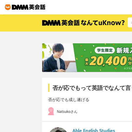
否が応でもって英語でなんて言
否が応でも成し遂げる
Natsukoさん
Able English Studies