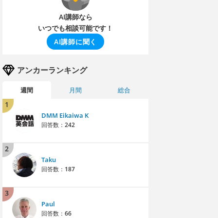
AI講師なら
いつでも相談可能です！
AI講師に聞く
アンカーランキング
週間
月間
総合
1
DMM Eikaiwa K
回答数：
242
2
Taku
回答数：
187
3
Paul
回答数：
66