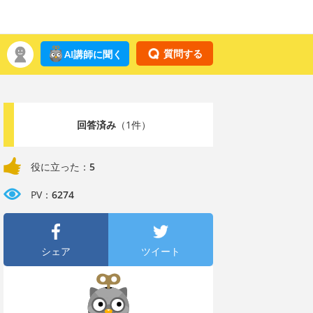
質問する
AI講師に聞く
回答済み
（1件）
役に立った：
5
PV：
6274
シェア
ツイート