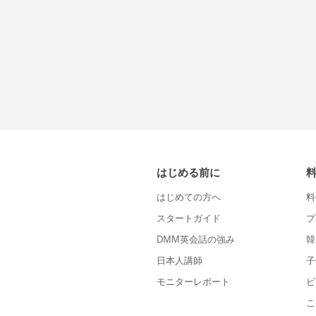
はじめる前に
はじめての方へ
料
スタートガイド
プ
DMM英会話の強み
韓
日本人講師
子
モニターレポート
ビ
こ