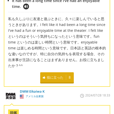
It has been a long time since I've had an enjoyable
time.
私も久しぶりに友達と遊ぶときに、久々に楽しんでいると思
うときがあります。I felt like it had been a long time since
I've had a fun or enjoyable time at the theater. I felt like
というのはそういう気持ちになったという意味です。fun
time というのは楽しい時間という意味です。enjoyable
time は楽しめる時間という意味です。日本語と英語の根本的
な違いなのですが、特に自分の気持ちを表現する場合、その
出来事が主語になることはまずありません。お役に立ちまし
たか？^^
役に立った
8
DMM Eikaiwa K
2024/07/28 18:33
アメリカ合衆国
回答