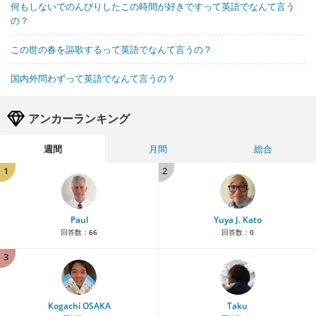
何もしないでのんびりしたこの時間が好きですって英語でなんて言う
の？
この世の春を謳歌するって英語でなんて言うの？
国内外問わずって英語でなんて言うの？
アンカーランキング
週間
月間
総合
1
2
Paul
Yuya J. Kato
回答数：
66
回答数：
0
3
Kogachi OSAKA
Taku