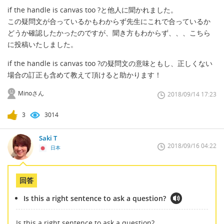
if the handle is canvas too ?と他人に聞かれました。
この疑問文が合っているかもわからず先生にこれで合っているか
どうか確認したかったのですが、聞き方もわからず、、、こちら
に投稿いたしました。
if the handle is canvas too ?の疑問文の意味ともし、正しくない
場合の訂正も含めて教えて頂けると助かります！
Minoさん
2018/09/14 17:23
3
3014
Saki T
2018/09/16 04:22
日本
回答
Is this a right sentence to ask a question?
Is this a right sentence to ask a question?