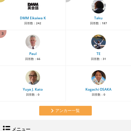
DMM Eikaiwa K
Taku
回答数：
242
回答数：
187
3
Paul
TE
回答数：
66
回答数：
31
Yuya J. Kato
Kogachi OSAKA
回答数：
0
回答数：
0
アンカー一覧
メニュー