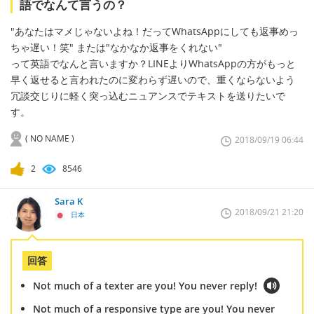
語でなんて言うの？
"あなたはマメじゃないよね！だってWhatsAppにしても返事めっ
ちゃ遅い！笑" または"なかなか返事をくれない"
って英語でなんと言いますか？LINEよりWhatsAppの方がもっと
早く返せると言われたのに変わらず遅いので、重くならないよう
冗談交じりに軽く突っ込むニュアンスでテキストを送りたいで
す。
( NO NAME )
2018/09/19 06:44
2
8546
Sara K
2018/09/21 21:20
日本
回答
Not much of a texter are you! You never reply!
Not much of a responsive type are you! You never