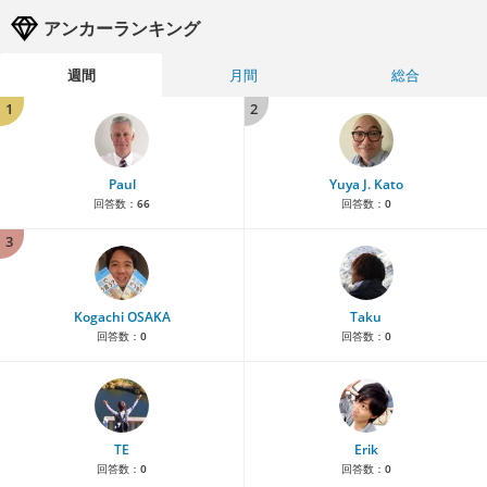
アンカーランキング
週間
月間
総合
1
2
Paul
Yuya J. Kato
回答数：
66
回答数：
0
3
Kogachi OSAKA
Taku
回答数：
0
回答数：
0
TE
Erik
回答数：
0
回答数：
0