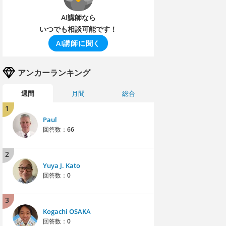
AI講師なら
いつでも相談可能です！
AI講師に聞く
アンカーランキング
週間
月間
総合
1
Paul
回答数：
66
2
Yuya J. Kato
回答数：
0
3
Kogachi OSAKA
回答数：
0