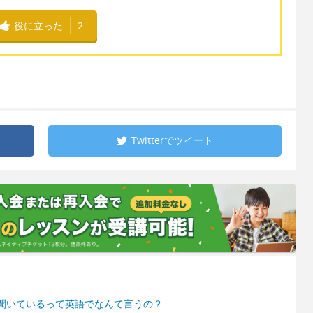
役に立った
2
Twitterで
ツイート
聞いているって英語でなんて言うの？