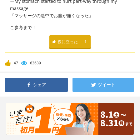
ーMy stomach started to hurt part-way through my
massage.
「マッサージの途中でお腹が痛くなった」
ご参考まで！
役に立った
1
47
63639
シェア
ツイート