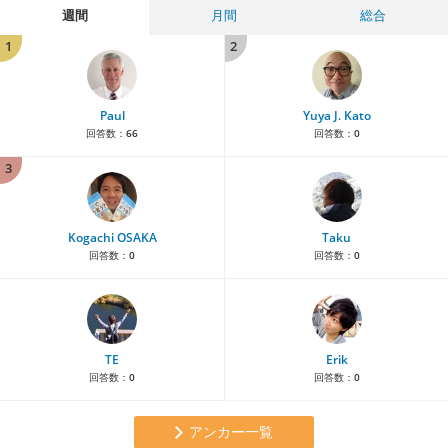
週間
月間
総合
1
2
Paul
Yuya J. Kato
回答数：
66
回答数：
0
3
Kogachi OSAKA
Taku
回答数：
0
回答数：
0
TE
Erik
回答数：
0
回答数：
0
アンカー一覧