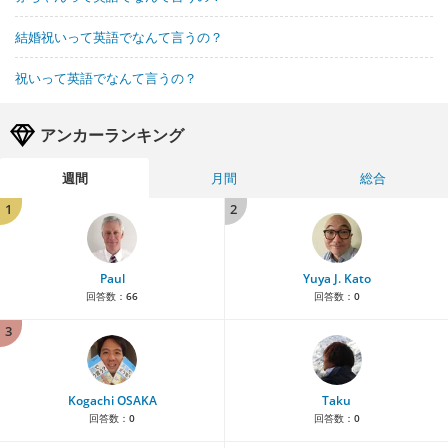
結婚祝いって英語でなんて言うの？
祝いって英語でなんて言うの？
アンカーランキング
週間
月間
総合
1
2
Paul
Yuya J. Kato
回答数：
66
回答数：
0
3
Kogachi OSAKA
Taku
回答数：
0
回答数：
0