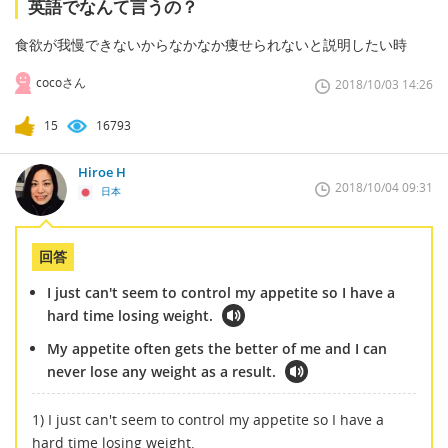
英語でなんて言うの？
食欲が我慢できないからなかなか痩せられないと説明したい時
cocoさん
2018/10/03 14:26
15
16793
Hiroe H
2018/10/04 09:31
日本
回答
I just can't seem to control my appetite so I have a
hard time losing weight.
My appetite often gets the better of me and I can
never lose any weight as a result.
1) I just can't seem to control my appetite so I have a
hard time losing weight.