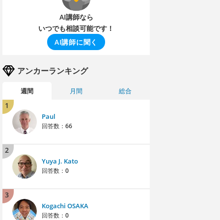
AI講師なら
いつでも相談可能です！
AI講師に聞く
アンカーランキング
週間
月間
総合
1
Paul
回答数：
66
2
Yuya J. Kato
回答数：
0
3
Kogachi OSAKA
回答数：
0