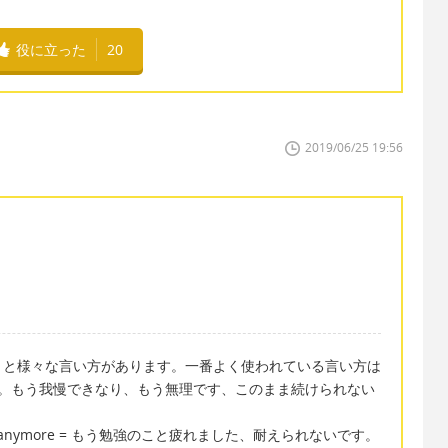
役に立った
20
2019/06/25 19:56
うと様々な言い方があります。一番よく使われている言い方は
e」だと思います。もう我慢できなり、もう無理です、このまま続けられない
an't take it anymore = もう勉強のこと疲れました、耐えられないです。