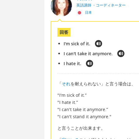
英語講師 ・コーディネーター
日本
回答
I'm sick of it.
I can't take it anymore.
I hate it.
「
それ
を耐えられない」と言う場合は、
"I'm sick of it.”
"I hate it.”
"I can't take it anymore.”
"I can't stand it anymore."
と言うことが出来ます。