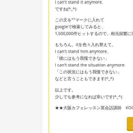
I can't stand it anymore.
ですね(
^_^
)
この文を""マークに入れて
googleで検索してみると、
1,500,000件ヒットするので、相当頻
もちろん、itを色々入れ替えて、
I can't stand him anymore.
「彼にはもう我慢できない」
I can't stand the situation anymore.
「この状況にはもう我慢できない」
などと言うこともできます(
^_^
)
以上です。
少しでも参考になれば幸いです(
^_^
)
★★大阪カフェレッスン英会話講師 KOGA