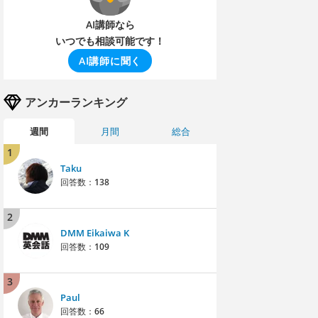
AI講師なら
いつでも相談可能です！
AI講師に聞く
アンカーランキング
週間
月間
総合
1
Taku
回答数：
138
2
DMM Eikaiwa K
回答数：
109
3
Paul
回答数：
66