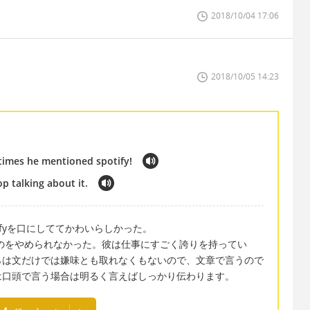
2018/10/04 17:06
2018/10/05 14:23
 times he mentioned spotify!
op talking about it.
otifyを口にしててかわいらしかった。
 it しゃべるのをやめられなかった。彼は仕事にすごく誇りを持ってい
らは文だけでは嫌味とも取れなくもないので、文章で言うので
は口頭で言う場合は明るく言えばしっかり伝わります。