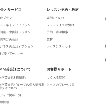
料金とサービス
レッスン予約・教材
金プラン
講師について
ラスネイティブプラン
レッスンまでの流れ
国語・中国語レッスン
予約・講師検索
供向け英会話
教材
ジネス英会話オプション
レッスンチケット
れ聞いてeKnow?
DMM英会話について
お客様サポート
MM英会話利用規約
よくある質問
MM英会話グループの個人情報取
とっさのフレーズ集
扱いについて
ディア掲載一覧
用情報