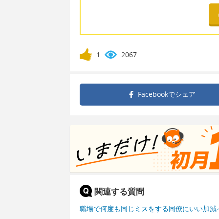
1
2067
Facebookで
シェア
関連する質問
職場で何度も同じミスをする同僚にいい加減