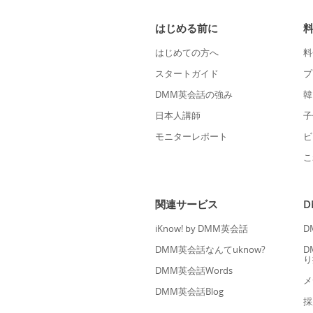
はじめる前に
はじめての方へ
料
スタートガイド
プ
DMM英会話の強み
韓
日本人講師
子
モニターレポート
ビ
こ
関連サービス
iKnow! by DMM英会話
D
DMM英会話なんてuknow?
D
り
DMM英会話Words
メ
DMM英会話Blog
採