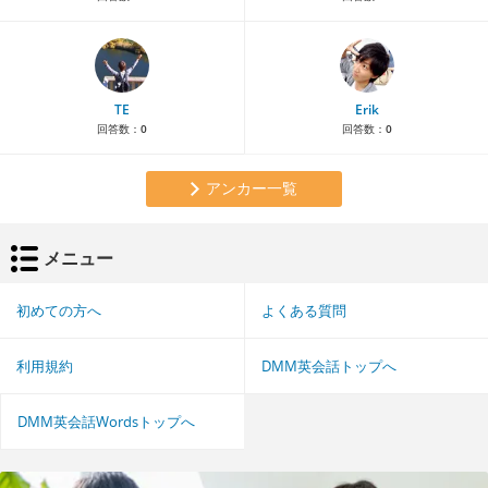
TE
Erik
回答数：
0
回答数：
0
アンカー一覧
メニュー
初めての方へ
よくある質問
利用規約
DMM英会話トップへ
DMM英会話Wordsトップへ