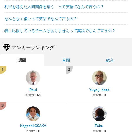
利害を超えた人間関係を築く って英語でなんて言うの？
なんとなく嫌いって英語でなんて言うの？
特に応援しているチームはありませんって英語でなんて言うの？
アンカーランキング
週間
月間
総合
1
2
Paul
Yuya J. Kato
回答数：
66
回答数：
0
3
Kogachi OSAKA
Taku
回答数：
0
回答数：
0