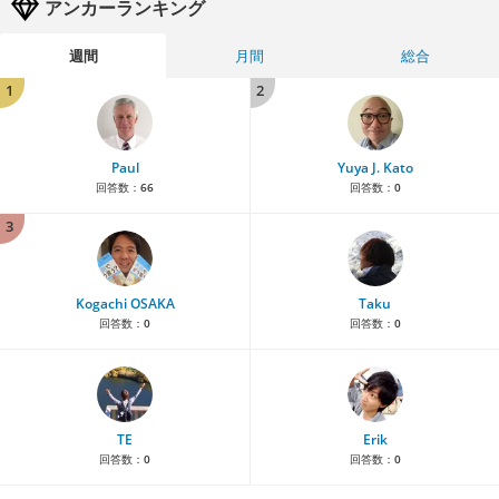
アンカーランキング
週間
月間
総合
1
2
Paul
Yuya J. Kato
回答数：
66
回答数：
0
3
Kogachi OSAKA
Taku
回答数：
0
回答数：
0
TE
Erik
回答数：
0
回答数：
0