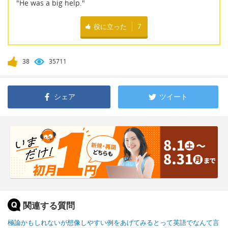
"He was a big help."
役に立った
7
38
35711
シェア
ツイート
関連する質問
極論かもしれないが想像しやすい例をあげてみるとって英語でなんて言