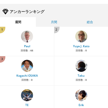
アンカーランキング
週間
月間
総合
1
2
Paul
Yuya J. Kato
回答数：
66
回答数：
0
3
Kogachi OSAKA
Taku
回答数：
0
回答数：
0
TE
Erik