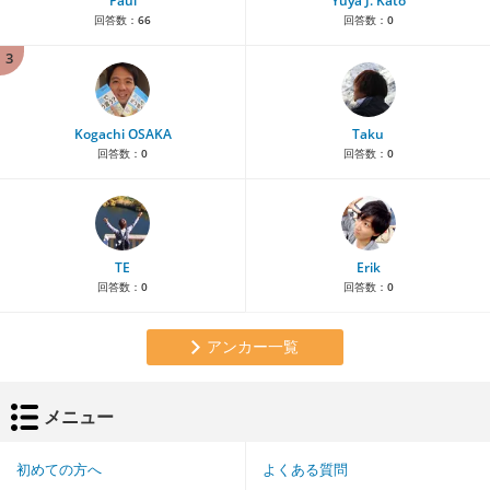
Paul
Yuya J. Kato
回答数：
66
回答数：
0
3
Kogachi OSAKA
Taku
回答数：
0
回答数：
0
TE
Erik
回答数：
0
回答数：
0
アンカー一覧
メニュー
初めての方へ
よくある質問