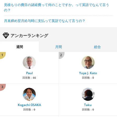
見積もりの費目の諸経費って何のことですか。って英語でなんて言う
の？
月末締め翌月給与時に支払って英語でなんて言うの？
アンカーランキング
週間
月間
総合
1
2
Paul
Yuya J. Kato
回答数：
66
回答数：
0
3
Kogachi OSAKA
Taku
回答数：
0
回答数：
0