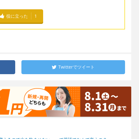
役に立った
1
Twitterで
ツイート