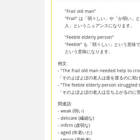
"Frail old man"
"Frail" は「弱々しい」や「か弱い
人」というニュアンスになります。
"Feeble elderly person"
"Feeble" も「弱々しい」という意味
という意味になります。
例文:
- "The frail old man needed help to cros
「そのよぼよぼの老人は道を渡るのに助
- "The feeble elderly person struggled 
「そのよぼよぼの老人は立ち上がるのに
関連語:
- weak (弱い)
- delicate (繊細な)
- infirm (虚弱な)
- aged (年老いた)
- senior (高齢者)