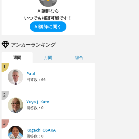
AI講師なら
いつでも相談可能です！
AI講師に聞く
アンカーランキング
週間
月間
総合
1
Paul
回答数：
66
2
Yuya J. Kato
回答数：
0
3
Kogachi OSAKA
回答数：
0