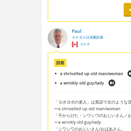
Paul
カナダ人日英翻訳家
カナダ
回答
a shrivelled up old man/woman
a wrinkly old guy/lady
「ヨボヨボの老人」は英語で次のような
ーa shrivelled up old man/woman
「干からびた・シワシワのおじいさん／
ーa wrinkly old guy/lady
「シワシワのおじいさん/おばあさん」