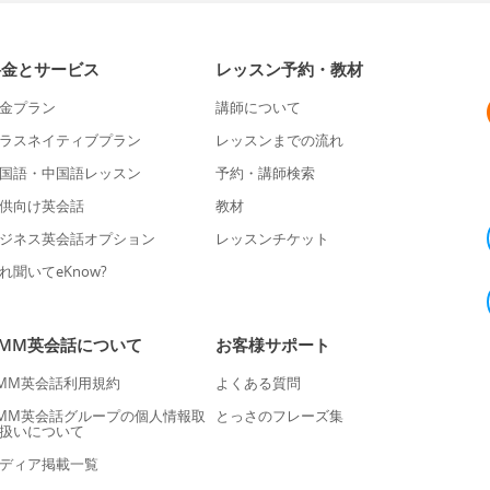
料金とサービス
レッスン予約・教材
金プラン
講師について
ラスネイティブプラン
レッスンまでの流れ
国語・中国語レッスン
予約・講師検索
供向け英会話
教材
ジネス英会話オプション
レッスンチケット
れ聞いてeKnow?
DMM英会話について
お客様サポート
MM英会話利用規約
よくある質問
MM英会話グループの個人情報取
とっさのフレーズ集
扱いについて
ディア掲載一覧