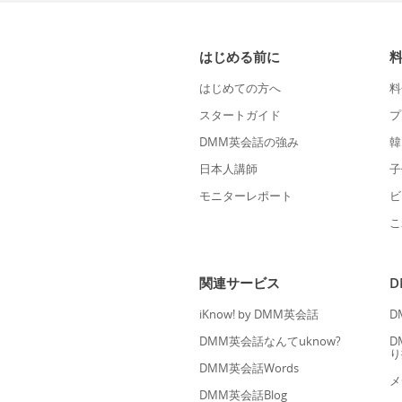
はじめる前に
はじめての方へ
料
スタートガイド
プ
DMM英会話の強み
韓
日本人講師
子
モニターレポート
ビ
こ
関連サービス
iKnow! by DMM英会話
D
DMM英会話なんてuknow?
D
り
DMM英会話Words
メ
DMM英会話Blog