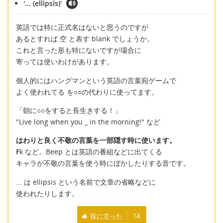
'... (ellipsis)'
英語では特に正式名はないと思うのですが
あるとすれば 空 と表す blank でしょうか。
これと言った形も特にないですが場合に
寄っては使いわけがあります。
個人的にはハングマンという英語の言葉宛ゲームで
よく使われてる
を○○の代わりに使ってます。
「朝に○○をすると長生きする！」
"Live long when you
_ in the morning!" など
はわりと良く不敬の言葉を一部隠す時に使います。
F
k など。Beep とは英語の番組などに出てくる
キャラが不敬の言葉を使う時にぼかしたりする音です。
... は ellipsis という名前で文章の省略などに
使われたりします。
役に立った
14