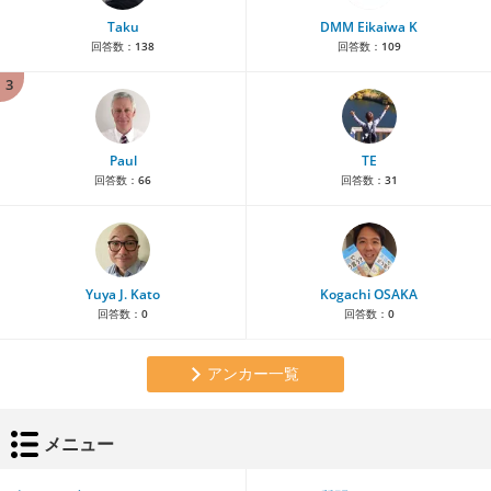
Taku
DMM Eikaiwa K
回答数：
138
回答数：
109
3
Paul
TE
回答数：
66
回答数：
31
Yuya J. Kato
Kogachi OSAKA
回答数：
0
回答数：
0
アンカー一覧
メニュー