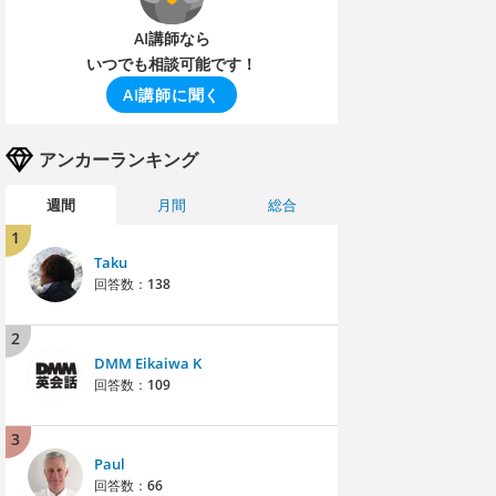
AI講師なら
いつでも相談可能です！
AI講師に聞く
アンカーランキング
週間
月間
総合
1
Taku
回答数：
138
2
DMM Eikaiwa K
回答数：
109
3
Paul
回答数：
66