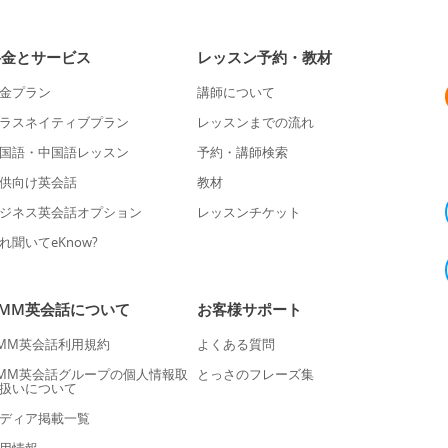
料金とサービス
レッスン予約・教材
金プラン
講師について
ラスネイティブプラン
レッスンまでの流れ
国語・中国語レッスン
予約・講師検索
供向け英会話
教材
ジネス英会話オプション
レッスンチケット
れ聞いてeKnow?
DMM英会話について
お客様サポート
MM英会話利用規約
よくある質問
MM英会話グループの個人情報取
とっさのフレーズ集
扱いについて
ディア掲載一覧