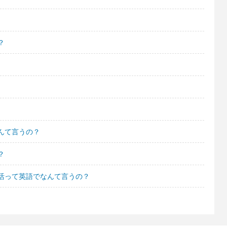
？
んて言うの？
？
活って英語でなんて言うの？