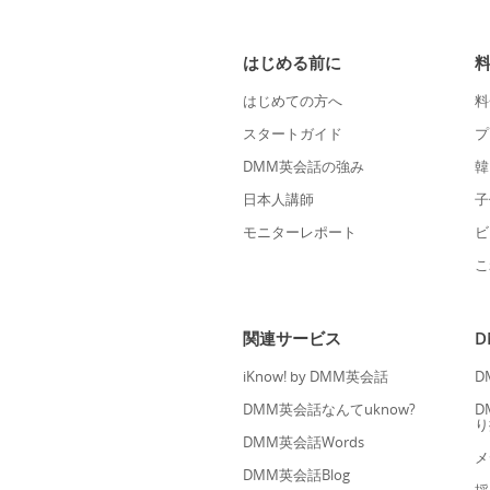
はじめる前に
はじめての方へ
料
スタートガイド
プ
DMM英会話の強み
韓
日本人講師
子
モニターレポート
ビ
こ
関連サービス
iKnow! by DMM英会話
D
DMM英会話なんてuknow?
D
り
DMM英会話Words
メ
DMM英会話Blog