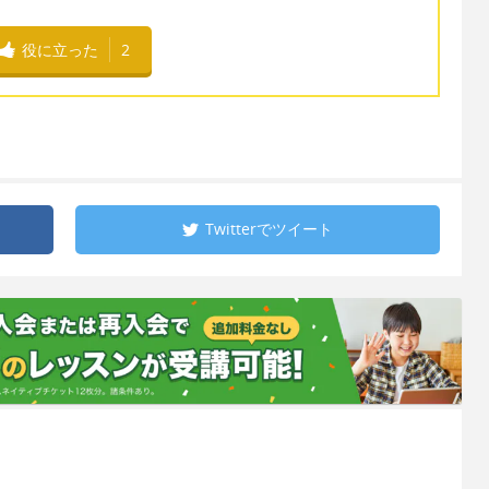
役に立った
2
Twitterで
ツイート