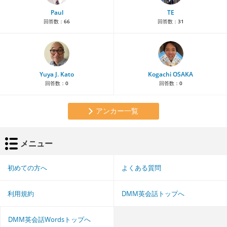
Paul
TE
回答数：
66
回答数：
31
Yuya J. Kato
Kogachi OSAKA
回答数：
0
回答数：
0
アンカー一覧
メニュー
初めての方へ
よくある質問
利用規約
DMM英会話トップへ
DMM英会話Wordsトップへ