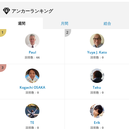
アンカーランキング
週間
月間
総合
1
2
Paul
Yuya J. Kato
回答数：
66
回答数：
0
3
Kogachi OSAKA
Taku
回答数：
0
回答数：
0
TE
Erik
回答数：
0
回答数：
0