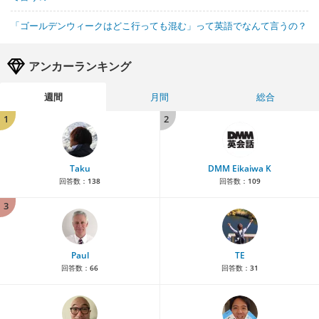
「ゴールデンウィークはどこ行っても混む」って英語でなんて言うの？
アンカーランキング
週間
月間
総合
1
2
Taku
DMM Eikaiwa K
回答数：
138
回答数：
109
3
Paul
TE
回答数：
66
回答数：
31