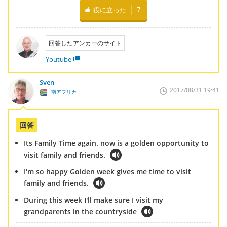
役に立った
7
回答したアンカーのサイト
Youtube
Sven
2017/08/31 19:41
南アフリカ
回答
Its Family Time again. now is a golden opportunity to
visit family and friends.
I'm so happy Golden week gives me time to visit
family and friends.
During this week I'll make sure I visit my
grandparents in the countryside