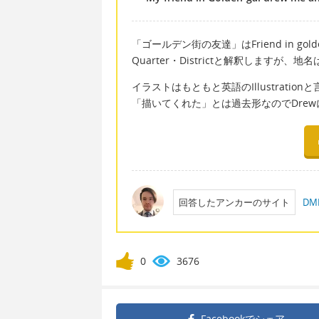
「ゴールデン街の友達」はFriend in golde
Quarter・Districtと解釈します
イラストはもともと英語のIllustrati
「描いてくれた」とは過去形なのでDre
回答したアンカーのサイト
D
0
3676
Facebookで
シェア