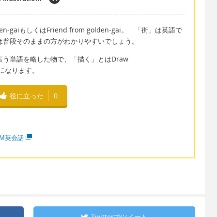
n-gaiもしくはFriend from golden-gai。 「街」は英語で
が、地名は普段そのままの方がわかりやすいでしょう。
onと言う単語を略した物で、「描く」とはDraw
wになります。
役に立った
0
MM英会話
Twitterで
ツイート