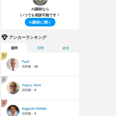
AI講師なら
いつでも相談可能です！
AI講師に聞く
アンカーランキング
週間
月間
総合
1
Paul
回答数：
66
2
Yuya J. Kato
回答数：
0
3
Kogachi OSAKA
回答数：
0