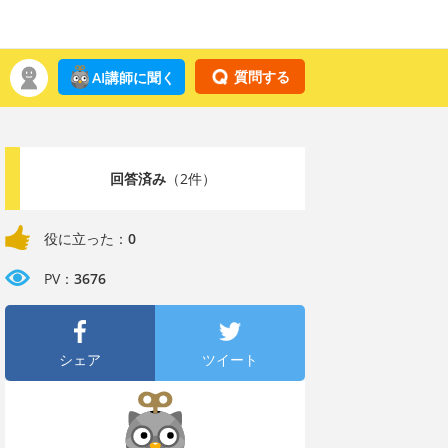
質問する
AI講師に聞く
回答済み
（2件）
役に立った：
0
PV：
3676
シェア
ツイート