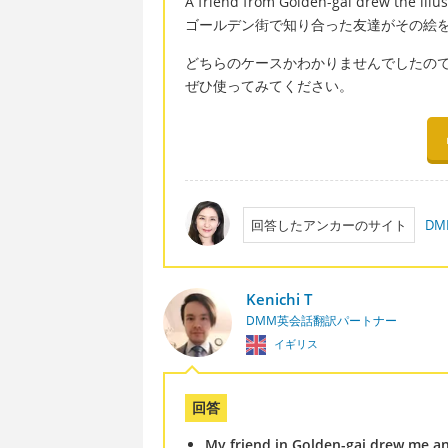
A friend from Golden-gai drew the illus
ゴールデン街で知り合った友達がその絵
どちらのケースかわかりませんでしたの
ぜひ使ってみてください。
回答したアンカーのサイト
D
Kenichi T
DMM英会話翻訳パートナー
イギリス
回答
My friend in Golden-gai drew me an 