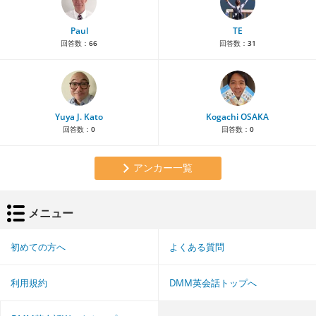
Paul
TE
回答数：
66
回答数：
31
Yuya J. Kato
Kogachi OSAKA
回答数：
0
回答数：
0
アンカー一覧
メニュー
初めての方へ
よくある質問
利用規約
DMM英会話トップへ