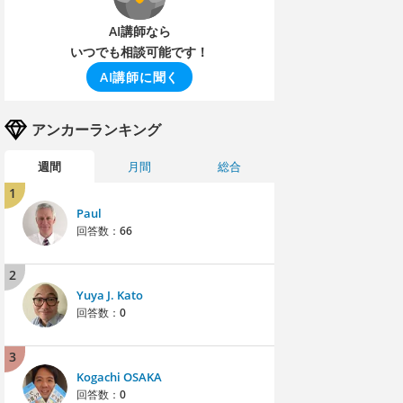
AI講師なら
いつでも相談可能です！
AI講師に聞く
アンカーランキング
週間
月間
総合
1
Paul
回答数：
66
2
Yuya J. Kato
回答数：
0
3
Kogachi OSAKA
回答数：
0