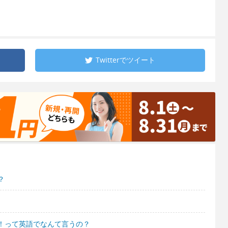
Twitterで
ツイート
？
！って英語でなんて言うの？