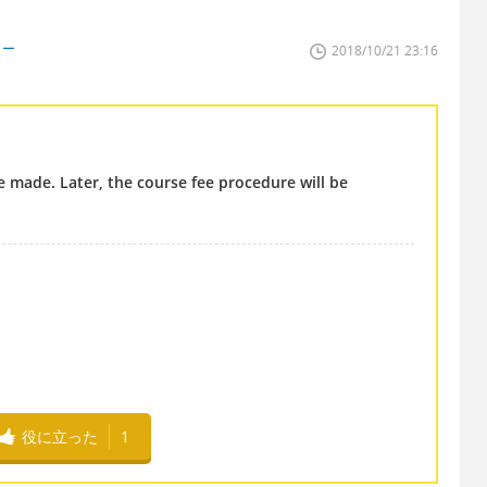
ター
2018/10/21 23:16
be made. Later, the course fee procedure will be
役に立った
1