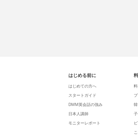
はじめる前に
はじめての方へ
料
スタートガイド
プ
DMM英会話の強み
韓
日本人講師
子
モニターレポート
ビ
こ